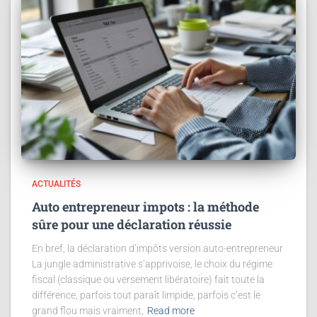
ACTUALITÉS
Auto entrepreneur impots : la méthode
sûre pour une déclaration réussie
En bref, la déclaration d’impôts version auto-entrepreneur
La jungle administrative s’apprivoise, le choix du régime
fiscal (classique ou versement libératoire) fait toute la
différence, parfois tout paraît limpide, parfois c’est le
grand flou mais vraiment,
Read more