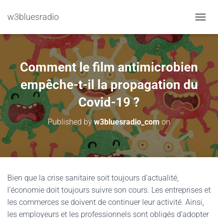
w3bluesradio
TOGGL
Comment le film antimicrobien
empêche-t-il la propagation du
Covid-19 ?
Published by
w3bluesradio_com
on
Bien que la crise sanitaire soit toujours d’actualité,
l’économie doit toujours suivre son cours. Les entreprises et
les commerces se doivent de continuer leur activité. Ainsi,
les employeurs et les professionnels sont obligés d’adopter