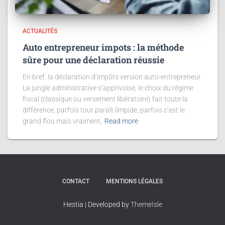
ACTUALITÉS
Auto entrepreneur impots : la méthode
sûre pour une déclaration réussie
En bref, la déclaration d’impôts version auto-entrepreneur
La jungle administrative s’apprivoise, le choix du régime
fiscal (classique ou versement libératoire) fait toute la
différence, parfois tout paraît limpide, parfois c’est le
grand flou mais vraiment,
Read more
CONTACT
MENTIONS LÉGALES
Hestia | Developed by
ThemeIsle