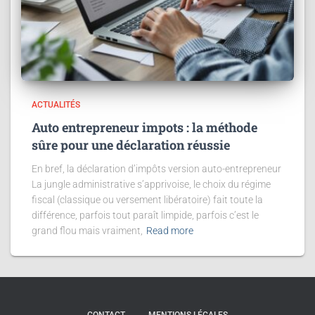
ACTUALITÉS
Auto entrepreneur impots : la méthode
sûre pour une déclaration réussie
En bref, la déclaration d’impôts version auto-entrepreneur
La jungle administrative s’apprivoise, le choix du régime
fiscal (classique ou versement libératoire) fait toute la
différence, parfois tout paraît limpide, parfois c’est le
grand flou mais vraiment,
Read more