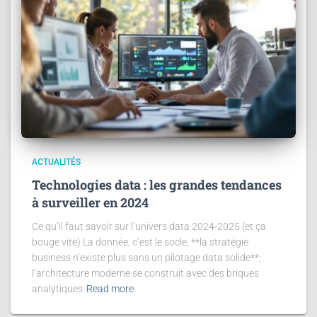
ACTUALITÉS
Technologies data : les grandes tendances
à surveiller en 2024
Ce qu’il faut savoir sur l’univers data 2024-2025 (et ça
bouge vite) La donnée, c’est le socle, **la stratégie
business n’existe plus sans un pilotage data solide**;
l’architecture moderne se construit avec des briques
analytiques
Read more