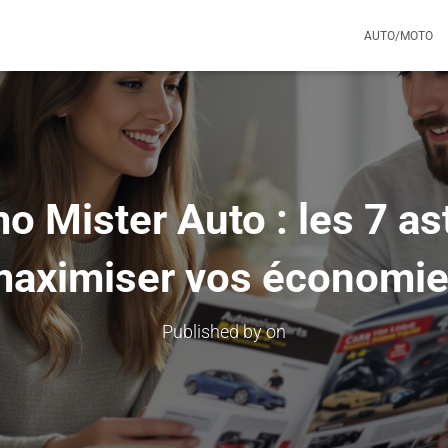
AUTO/MOTO
 Mister Auto : les 7 a
aximiser vos économi
Published by
on