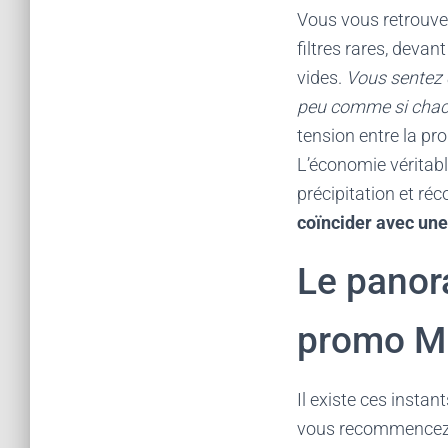
Vous vous retrouvez
filtres rares, devan
vides.
Vous sentez 
peu comme si chacu
tension entre la pr
L’économie véritable
précipitation et ré
coïncider avec une
Le panor
promo Mi
Il existe ces insta
vous recommencez, 