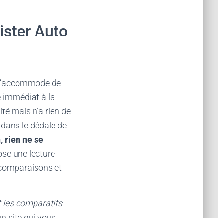
ister Auto
o s’accommode de
e immédiat à la
ité mais n’a rien de
r dans le dédale de
 rien ne se
ose une lecture
, comparaisons et
t les comparatifs
 un site qui vous