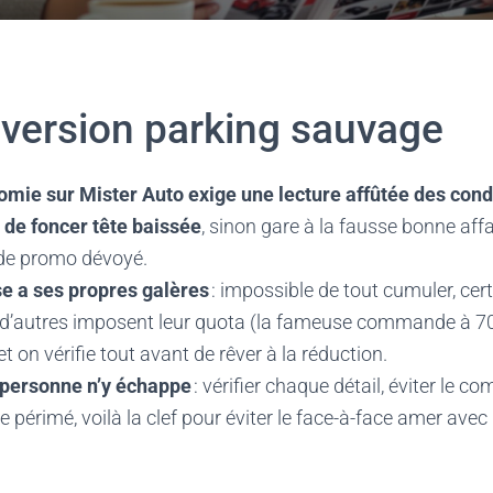
version parking sauvage
omie sur Mister Auto exige une lecture affûtée des cond
s de foncer tête baissée
, sinon gare à la fausse bonne aff
ode promo dévoyé.
e a ses propres galères
: impossible de tout cumuler, cer
 d’autres imposent leur quota (la fameuse commande à 70 
t on vérifie tout avant de rêver à la réduction.
, personne n’y échappe
: vérifier chaque détail, éviter le c
e périmé, voilà la clef pour éviter le face-à-face amer ave