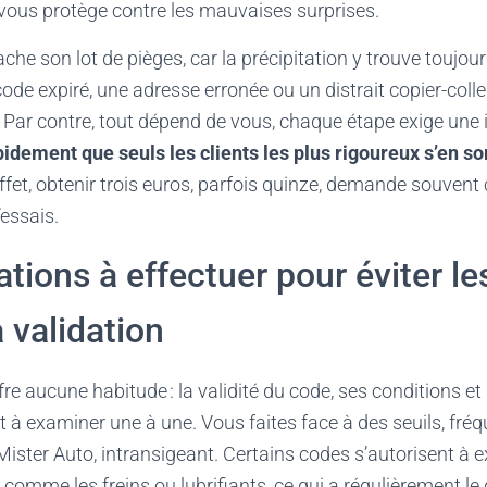
 vous protège contre les mauvaises surprises.
he son lot de pièges, car la précipitation y trouve toujou
code expiré, une adresse erronée ou un distrait copier-colle
 Par contre, tout dépend de vous, chaque étape exige une i
idement que seuls les clients les plus rigoureux s’en so
ffet, obtenir trois euros, parfois quinze, demande souvent 
’essais.
ations à effectuer pour éviter le
 validation
re aucune habitude : la validité du code, ses conditions et l’
t à examiner une à une. Vous faites face à des seuils, fr
 Mister Auto, intransigeant. Certains codes s’autorisent à 
 comme les freins ou lubrifiants, ce qui a régulièrement le