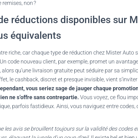
e remises, non ?
de réductions disponibles sur M
ous équivalents
re riche, car chaque type de réduction chez Mister Aut
. Un code nouveau client, par exemple, promet un avantag
, alors qu’une livraison gratuite peut séduire par sa simplic
et, le cashback, discret et presque invisible, vient s’invite
ependant, vous seriez sage de jauger chaque promotion,
ien ne s’offre sans contrepartie.
Vous voyez, ce flou imp
dique, parfois fastidieux. Ainsi, vous naviguez entre codes
les avis se brouillent toujours sur la validité des codes e
rs, élaguant la jungle d’un coup d’œil.
Il existe bel et bien