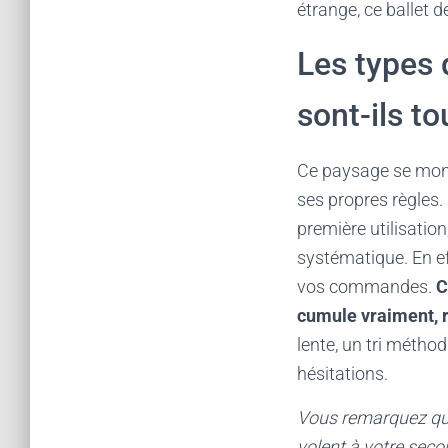
étrange, ce ballet d
Les types 
sont-ils t
Ce paysage se mont
ses propres règles
première utilisation
systématique. En eff
vos commandes.
C
cumule vraiment, r
lente, un tri métho
hésitations.
Vous remarquez que 
volent à votre secou