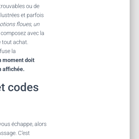
ntrouvables ou de
lustrées et parfois
otions floues, un
 composez avec la
 tout achat.
fuse la
on moment doit
 affichée.
et codes
 vous échappe, alors
ssage. C’est