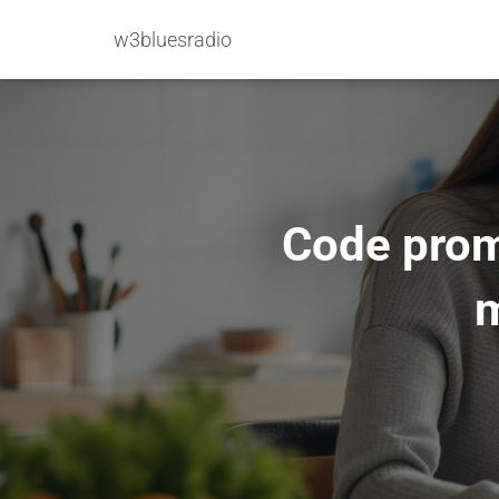
w3bluesradio
Code promo
m