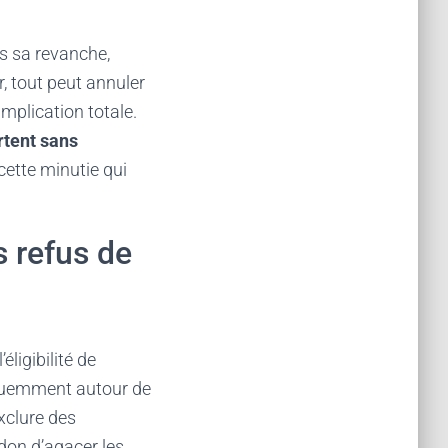
rs sa revanche,
r, tout peut annuler
mplication totale.
rtent sans
cette minutie qui
s refus de
éligibilité de
équemment autour de
exclure des
 don d’agacer les