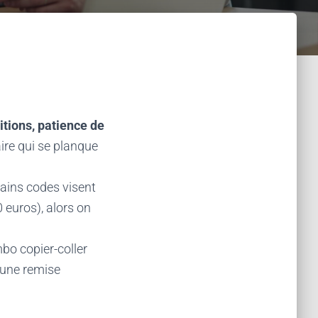
itions, patience de
aire qui se planque
tains codes visent
euros), alors on
ombo copier-coller
c une remise