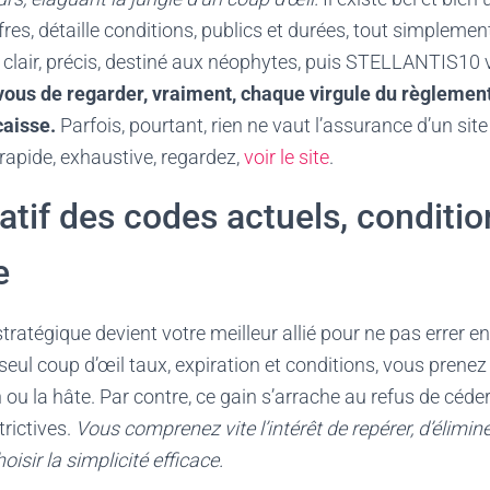
ffres, détaille conditions, publics et durées, tout simplemen
air, précis, destiné aux néophytes, puis STELLANTIS10 
vous de regarder, vraiment, chaque virgule du règlement,
caisse.
Parfois, pourtant, rien ne vaut l’assurance d’un site 
rapide, exhaustive, regardez,
voir le site
.
tif des codes actuels, conditio
e
stratégique devient votre meilleur allié pour ne pas errer e
seul coup d’œil taux, expiration et conditions, vous prenez
ion ou la hâte. Par contre, ce gain s’arrache au refus de céd
trictives.
Vous comprenez vite l’intérêt de repérer, d’élimin
isir la simplicité efficace.