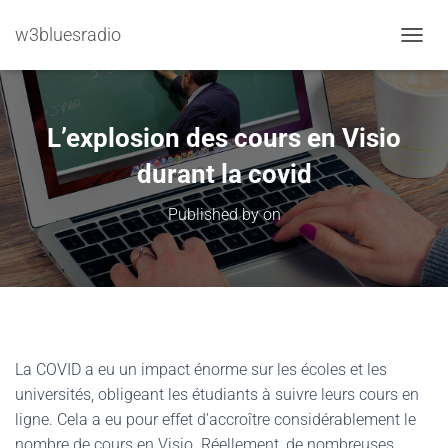
w3bluesradio
TOGGL
L’explosion des cours en Visio
durant la covid
Published by
on
La COVID a eu un impact énorme sur les écoles et les
universités, obligeant les étudiants à suivre leurs cours en
ligne. Cela a eu pour effet d’accroître considérablement le
nombre de cours en Visio. Réellement, de nombreuses