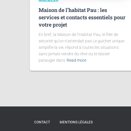
IMMOBILIER
Maison de l’habitat Pau : les
services et contacts essentiels pour
votre projet
En bref, la Maison de l’Habitat Pau, le filet de
sécurité qu’on n’attendait pas Le guichet unique
simplifie la vie, répond à toutes les situations
sans jamais vendre du rêve ou te laisser
patauger dans
Read more
CONTACT
MENTIONS LÉGALES