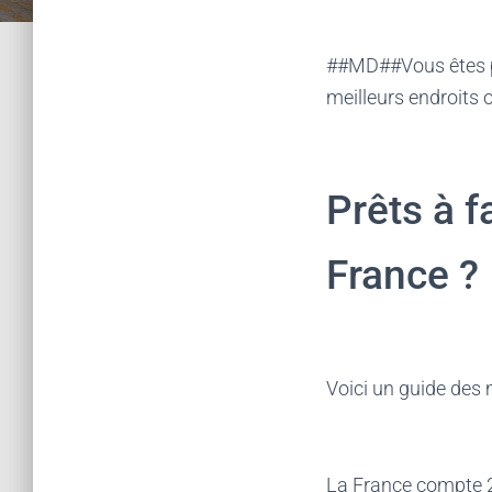
##MD##Vous êtes prê
meilleurs endroits 
Prêts à f
France ?
Voici un guide des m
La France compte 2