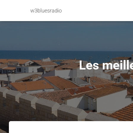
w3bluesradio
Les meill