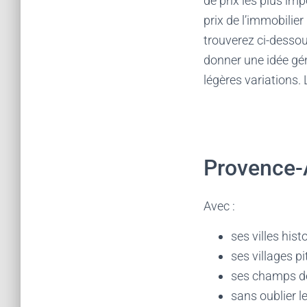
de prix les plus imp
prix de l’immobili
trouverez ci-dessou
donner une idée gén
légères variations. 
Provence-
Avec :
ses villes his
ses villages p
ses champs de
sans oublier l