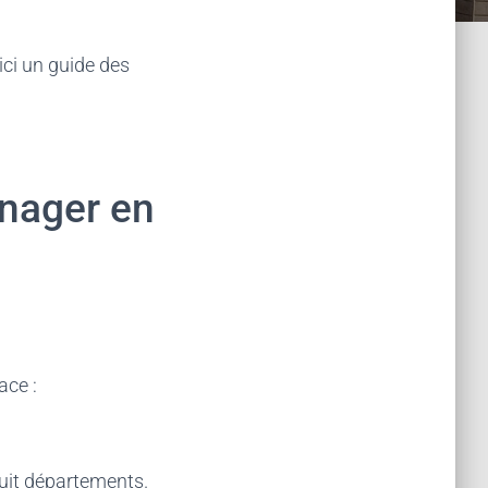
ici un guide des
énager en
ace :
huit départements.