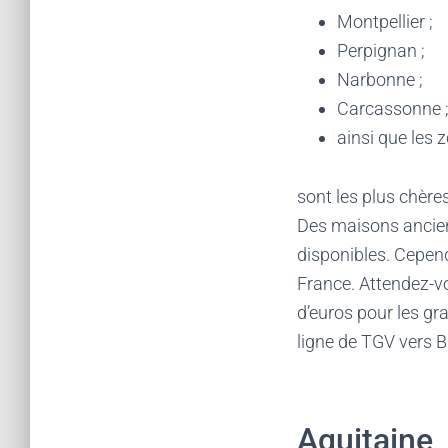
Montpellier ;
Perpignan ;
Narbonne ;
Carcassonne 
ainsi que les 
sont les plus chère
Des maisons ancien
disponibles. Cepend
France. Attendez-vo
d’euros pour les g
ligne de TGV vers B
Aquitaine