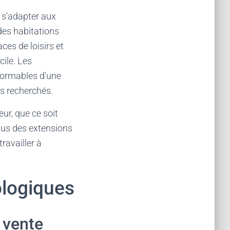
 s’adapter aux
des habitations
ces de loisirs et
cile. Les
formables d’une
ès recherchés.
ur, que ce soit
nus des extensions
travailler à
logiques
a vente