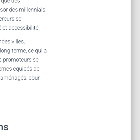
 que des
sor des millennials
éreurs se
et accessibilité.
des villes,
 long terme, ce qui a
es promoteurs se
ernes équipés de
s aménagés, pour
ns