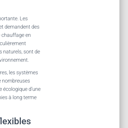
portante. Les
 et demandent des
e chauffage en
iculièrement
s naturels, sont de
environnement.
ires, les systèmes
de nombreuses
e écologique d’une
ies à long terme
lexibles