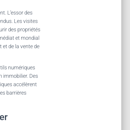
nt. L’essor des
ndus. Les visites
urir des propriétés
médiat et mondial
et de la vente de
utils numériques
en immobilier. Des
niques accélèrent
les barrières
er