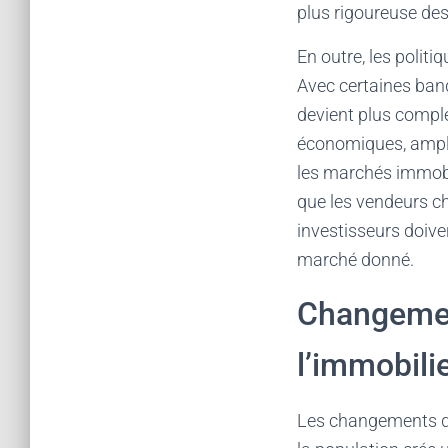
plus rigoureuse des
En outre, les polit
Avec certaines banq
devient plus complex
économiques, amplif
les marchés immobil
que les vendeurs ch
investisseurs doiven
marché donné.
Changemen
l’immobili
Les changements dé