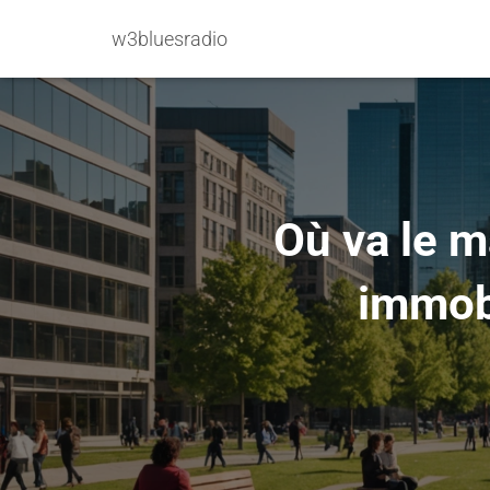
w3bluesradio
Où va le 
immobi