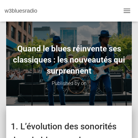
w3bluesradio
TOGGL
Quand le blues réinvente ses
classiques : les nouveautés qui
surprennent
Published by
on
1. L’évolution des sonorités