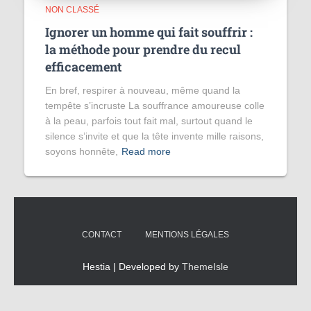
NON CLASSÉ
Ignorer un homme qui fait souffrir :
la méthode pour prendre du recul
efficacement
En bref, respirer à nouveau, même quand la
tempête s’incruste La souffrance amoureuse colle
à la peau, parfois tout fait mal, surtout quand le
silence s’invite et que la tête invente mille raisons,
soyons honnête,
Read more
CONTACT
MENTIONS LÉGALES
Hestia | Developed by
ThemeIsle