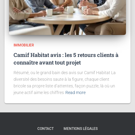
IMMOBILIER
Camif Habitat avis : les 5 retours clients à
connaître avant tout projet
Résumé, ou le grand bain des avis sur Camif Habitat La
diversité des besoins saute à la figure, chaque client
bricole sa propre liste d’attentes, façon puzzle, là où un
jeune actif aime les chiffres
Read more
CONTACT
MENTIONS LÉGALES