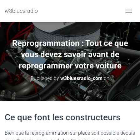
w3bluesradio
TOGGL
Reprogrammation : Tout ce que
vous devez savoir avant de
reprogrammer votre voiture
Published by
w3bluesradio_com
on
Ce que font les constructeurs
Bien que la reprogrammation sur place soit possible depuis